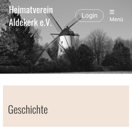
Heimatverein
Login
Aldekerk e.V.
Menü
Geschichte