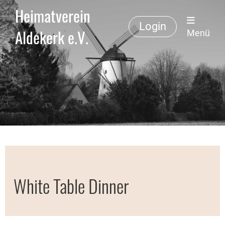
Heimatverein
Login
Aldekerk e.V.
Menü
White Table Dinner