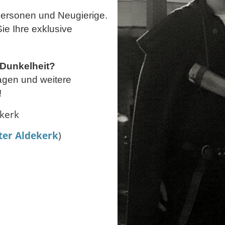
personen und Neugierige.
e Ihre exklusive
 Dunkelheit?
ragen und weitere
!
kerk
er Aldekerk
)