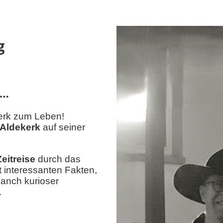
g
d…
erk zum Leben!
 Aldekerk
auf seiner
eitreise
durch das
t interessanten Fakten,
anch kurioser
.